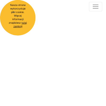
Nasza strona
wykorzystuje
pliki cookie.
Więcej
informacji
znajdziesz
tutaj
zamknij